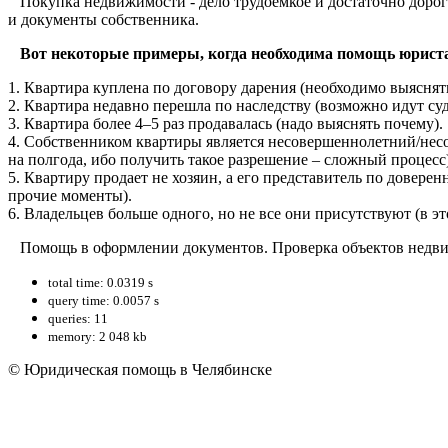
Покупка недвижимости - дело трудоемкое и достаточно дорого
и документы собственника.
Вот некоторые примеры, когда необходима помощь юрист
1. Квартира куплена по договору дарения (необходимо выяснят
2. Квартира недавно перешла по наследству (возможно идут су
3. Квартира более 4–5 раз продавалась (надо выяснять почему).
4. Собственником квартиры является несовершеннолетний/несов
на полгода, ибо получить такое разрешение – сложный процесс)
5. Квартиру продает не хозяин, а его представитель по доверен
прочие моменты).
6. Владельцев больше одного, но не все они присутствуют (в эт
Помощь в оформлении документов. Проверка объектов недв
total time: 0.0319 s
query time: 0.0057 s
queries: 11
memory: 2 048 kb
© Юридическая помощь в Челябинске