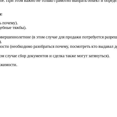
е. При этом важно не только грамотно выбрать объект и опреде
а:
ь почему).
дебные тяжбы).
ершеннолетние (в этом случае для продажи потребуется разрешен
.
ности (необходимо разобраться почему, посмотреть кто выдавал д
ом случае сбор документов и сделка также могут затянуться).
ижимости.