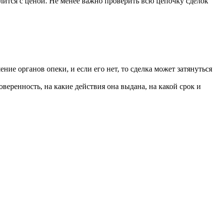
лится с ценой. Не менее важно проверить всю цепочку сделок
ие органов опеки, и если его нет, то сделка может затянуться
оверенность, на какие действия она выдана, на какой срок и